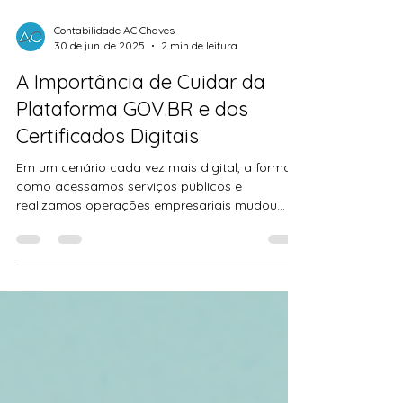
Contabilidade AC Chaves
30 de jun. de 2025
2 min de leitura
A Importância de Cuidar da
Plataforma GOV.BR e dos
Certificados Digitais
Em um cenário cada vez mais digital, a forma
como acessamos serviços públicos e
realizamos operações empresariais mudou
completamente. A praticidade da tecnologia
veio acompanhada de uma nova
responsabilidade: proteger nossas identidades
digitais. "Assim como você se preocupa em
proteger documentos físicos importantes,
como contratos e registros contábeis, também
é essencial proteger suas credenciais digitais."