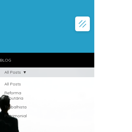
BLOG
All Posts
All Posts
Reforma
Tributária
Trabalhista
Patrimonial