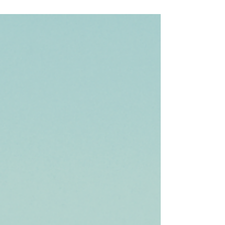
ouvido falar em holding patrimonial. Mais do
que uma tendência, essa estrutura é hoje uma
das soluções mais sofisticadas para organizar,
proteger e perpetuar ativos com eficiência
fiscal e segurança jurídica.