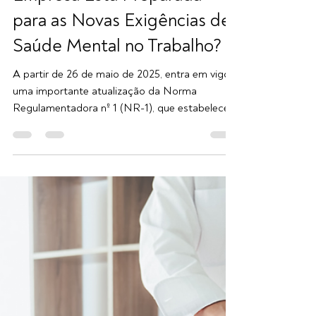
Contabilidade AC Chaves
28 de mai. de 2025
2 min de leitura
NR-1 Atualizada: Sua
Empresa Está Preparada
para as Novas Exigências de
Saúde Mental no Trabalho?
A partir de 26 de maio de 2025, entra em vigor
uma importante atualização da Norma
Regulamentadora nº 1 (NR-1), que estabelece
as diretrizes gerais de segurança e saúde no
trabalho. A principal mudança é a inclusão
obrigatória dos riscos psicossociais no
Programa de Gerenciamento de Riscos (PGR),
tornando essencial que as empresas estejam
atentas à saúde mental de seus colaboradores.