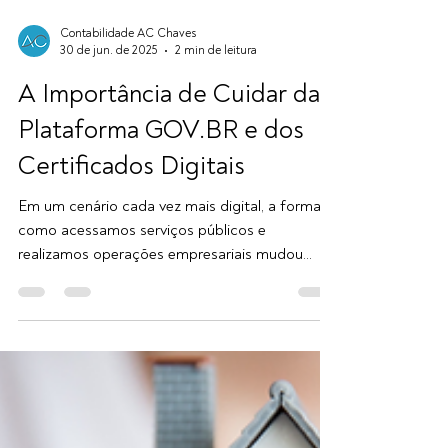
Contabilidade AC Chaves
30 de jun. de 2025
2 min de leitura
A Importância de Cuidar da
Plataforma GOV.BR e dos
Certificados Digitais
Em um cenário cada vez mais digital, a forma
como acessamos serviços públicos e
realizamos operações empresariais mudou
completamente. A praticidade da tecnologia
veio acompanhada de uma nova
responsabilidade: proteger nossas identidades
digitais. "Assim como você se preocupa em
proteger documentos físicos importantes,
como contratos e registros contábeis, também