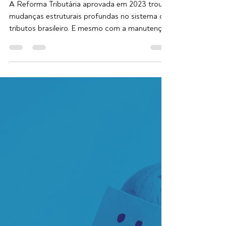
Reforma Tributária: O Que
Muda e Quais os Pontos de
Atenção
A Reforma Tributária aprovada em 2023 trouxe
mudanças estruturais profundas no sistema de
tributos brasileiro. E mesmo com a manutenção
do Simples Nacional, regime preferido por
micro e pequenas empresas, é preciso atenção:
o novo modelo impacta indiretamente sua
competitividade e obriga os empreendedores a
revisarem sua estratégia fiscal.