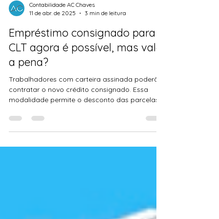
Contabilidade AC Chaves
11 de abr. de 2025
3 min de leitura
Empréstimo consignado para
CLT agora é possível, mas vale
a pena?
Trabalhadores com carteira assinada poderão
contratar o novo crédito consignado. Essa
modalidade permite o desconto das parcelas
diretamente na folha de pagamento e, segundo
o governo federal, pode beneficiar até 47
milhões de trabalhadores formais, incluindo
empregados domésticos e trabalhadores
rurais. Saiba os prós e contras da modalidade.