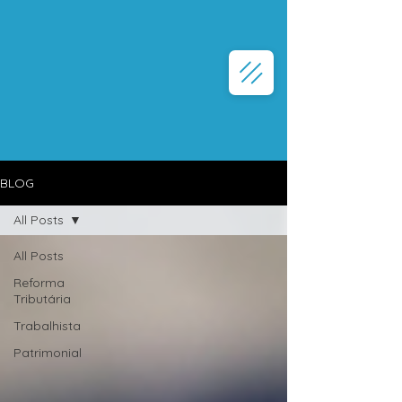
BLOG
All Posts
All Posts
Reforma
Tributária
Trabalhista
Patrimonial