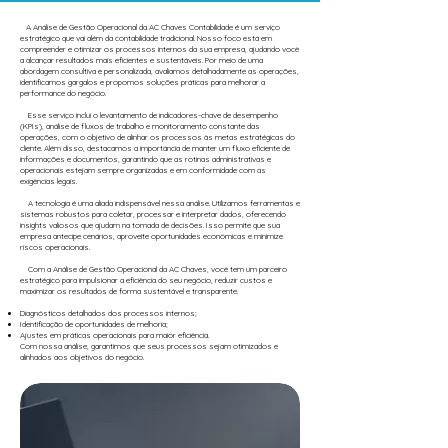
A Análise de Gestão Operacional da AC Chaves Contabilidade é um serviço
estratégico que vai além da contabilidade tradicional. Nosso foco está em
compreender e otimizar os processos internos da sua empresa, ajudando você
a alcançar resultados mais eficientes e sustentáveis. Por meio de uma
abordagem consultiva e personalizada, avaliamos detalhadamente as operações,
identificamos gargalos e propomos soluções práticas para melhorar a
performance do negócio.
Esse serviço inclui o levantamento de indicadores-chave de desempenho
(KPIs), análise de fluxos de trabalho e monitoramento constante das
operações, com o objetivo de alinhar os processos às metas estratégicas do
cliente. Além disso, destacamos a importância de manter um fluxo eficiente de
informações e documentos, garantindo que as rotinas administrativas e
operacionais estejam sempre organizadas e em conformidade com as
exigências legais.
A tecnologia é uma aliada indispensável nessa análise. Utilizamos ferramentas e
sistemas robustos para coletar, processar e interpretar dados, oferecendo
insights valiosos que ajudam na tomada de decisões. Isso permite que sua
empresa antecipe cenários, aproveite oportunidades econômicas e minimize
riscos operacionais.
Com a Análise de Gestão Operacional da AC Chaves, você tem um parceiro
estratégico para impulsionar a eficiência do seu negócio, reduzir custos e
maximizar os resultados de forma sustentável e transparente.
Diagnósticos detalhados dos processos internos;
Identificação de oportunidades de melhoria;
Ajustes em práticas operacionais para maior eficiência.
Com nossa análise, garantimos que seus processos sejam otimizados e
alinhados aos objetivos do negócio.