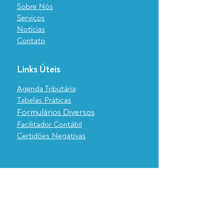
Sobre Nós
Serviços
Notícias
Contato
Links Úteis
Agenda Tributária
Tabelas Práticas
Formulários Diversos
Facilitador Contábil
Certidões Negativas
Assine nossa Newsletter e 
fique informado sobre tudo 
o que acontece no mundo 
contábil e legislativo.